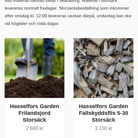
Alla material hämtas lokalt i Skaraborg.
Material i storsäck
levereras normalt fredagar. Storsäcksbeställning som inkommer
efter onsdag kl. 12:00 levereras veckan därpå, undantag kan ske
vid högtider och röda dagar.
Hasselfors Garden
Hasselfors Garden
Frilandsjord
Fallskyddsflis 5-30
Storsäck
Storsäck
2 600 kr
3 150 kr