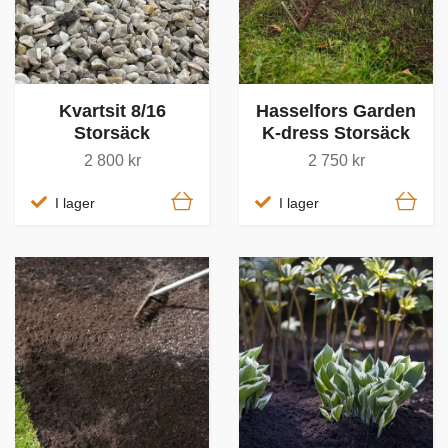
Kvartsit 8/16
Hasselfors Garden
Storsäck
K-dress Storsäck
2 800 kr
2 750 kr
I lager
I lager