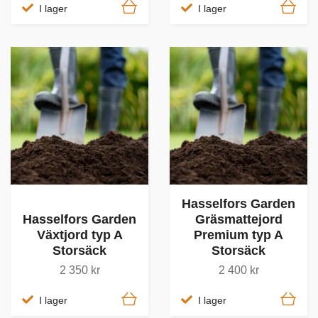
I lager
I lager
Hasselfors Garden
Hasselfors Garden
Gräsmattejord
Växtjord typ A
Premium typ A
Storsäck
Storsäck
2 350 kr
2 400 kr
I lager
I lager