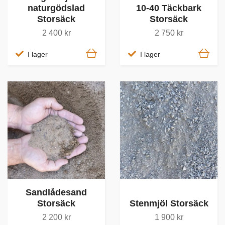
naturgödslad
10-40 Täckbark
Storsäck
Storsäck
2 400 kr
2 750 kr
I lager
I lager
Sandlådesand
Storsäck
Stenmjöl Storsäck
2 200 kr
1 900 kr