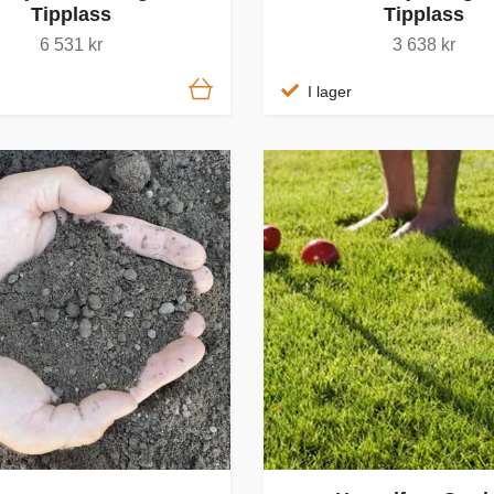
Tipplass
Tipplass
6 531 kr
3 638 kr
I lager