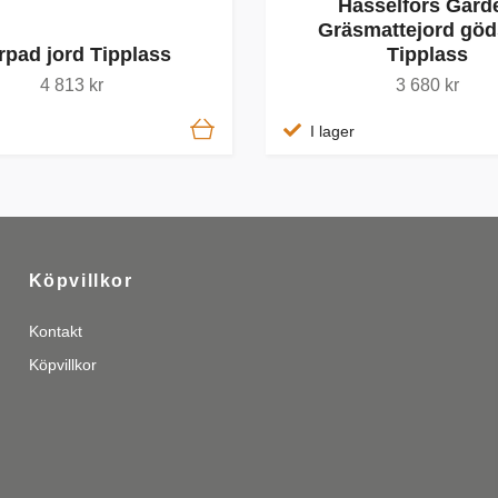
Hasselfors Gard
Gräsmattejord göd
rpad jord Tipplass
Tipplass
4 813 kr
3 680 kr
I lager
Köpvillkor
Kontakt
Köpvillkor