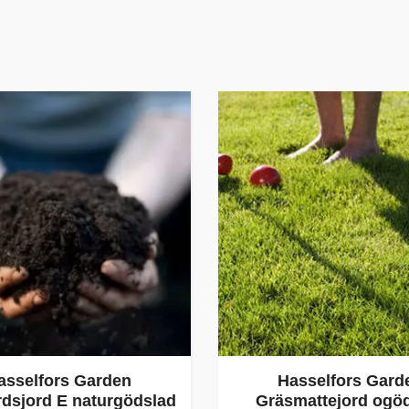
asselfors Garden
Hasselfors Gard
dsjord E naturgödslad
Gräsmattejord ogö