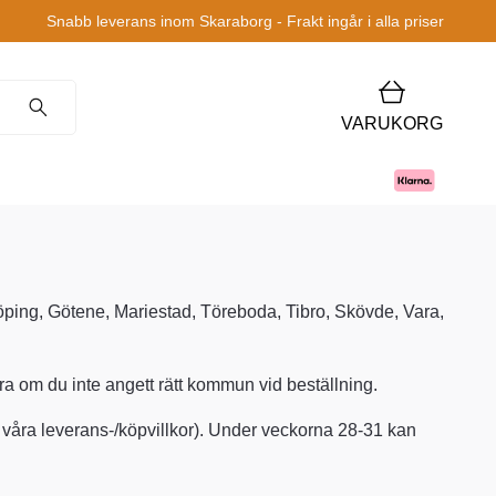
Snabb leverans inom Skaraborg - Frakt ingår i alla priser
VARUKORG
dköping, Götene, Mariestad, Töreboda, Tibro, Skövde, Vara,
era om du inte angett rätt kommun vid beställning.
 i våra leverans-/köpvillkor). Under veckorna 28-31 kan