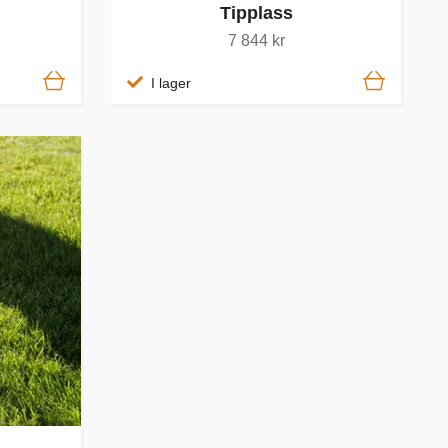
Tipplass
7 844 kr
I lager