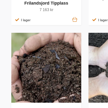
Frilandsjord Tipplass
7 163 kr
I lager
I lager